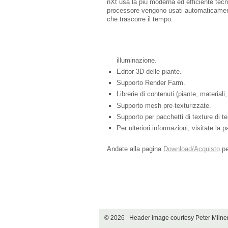
nXt usa la più moderna ed efficiente tecnol
processore vengono usati automaticament
che trascorre il tempo.
illuminazione.
Editor 3D delle piante.
Supporto Render Farm.
Librerie di contenuti (piante, material
Supporto mesh pre-texturizzate.
Supporto per pacchetti di texture di te
Per ulteriori informazioni, visitate la 
Andate alla pagina
Download/Acquisto
pe
© 2026 Header image courtesy Peter Miln