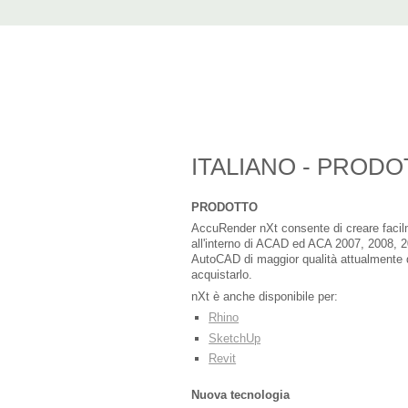
AccuRender nX
advanced rendering for AutoCAD
Home
nXtRender
Images
Downlo
ITALIANO - PROD
PRODOTTO
AccuRender nXt consente di creare facilm
all'interno di ACAD ed ACA 2007, 2008, 2
AutoCAD di maggior qualità attualmente d
acquistarlo.
nXt è anche disponibile per:
Rhino
SketchUp
Revit
Nuova tecnologia