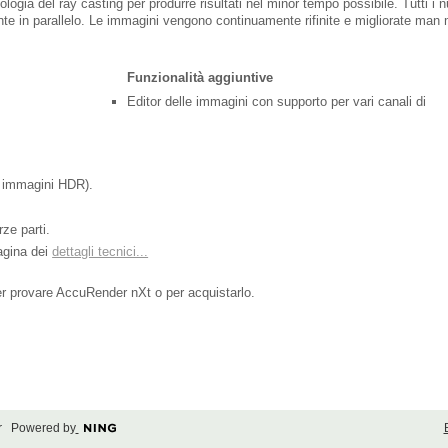
ogia del ray casting per produrre risultati nel minor tempo possibile. Tutti i n
e in parallelo. Le immagini vengono continuamente rifinite e migliorate man
Funzionalità aggiuntive
Editor delle immagini con supporto per vari canali di
i, immagini HDR).
rze parti.
pagina dei
dettagli tecnici...
r provare AccuRender nXt o per acquistarlo.
er Powered by