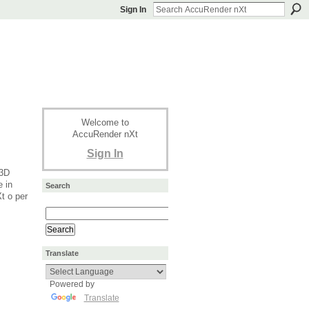
Sign In
Welcome to
AccuRender nXt
Sign In
 3D
 in
Search
t o per
Translate
Powered by
Translate