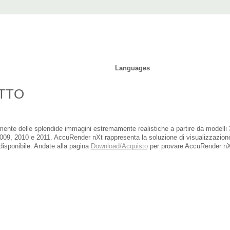
t
ad
Purchase
Support
Forum
Languages
OTTO
ente delle splendide immagini estremamente realistiche a partire da modelli
009, 2010 e 2011. AccuRender nXt rappresenta la soluzione di visualizzazione
isponibile. Andate alla pagina
Download/Acquisto
per provare AccuRender nX