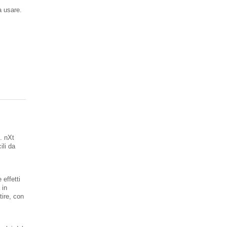
a usare.
g. nXt
ili da
 effetti
 in
tire, con