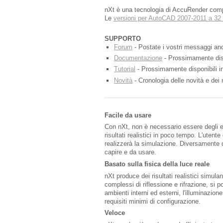
nXt è una tecnologia di AccuRender compl
Le
versioni per AutoCAD 2007-2011 a 32 
SUPPORTO
Forum
- Postate i vostri messaggi anc
Documentazione
- Prossimamente disp
Tutorial
- Prossimamente disponibili in
Novità
- Cronologia delle novità e dei 
Facile da usare
Con nXt, non è necessario essere degli es
risultati realistici in poco tempo. L'utent
realizzerà la simulazione. Diversamente da
capire e da usare.
Basato sulla fisica della luce reale
nXt produce dei risultati realistici simulan
complessi di riflessione e rifrazione, si 
ambienti interni ed esterni, l'illuminazio
requisiti minimi di configurazione.
Veloce