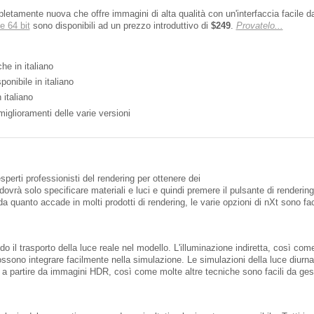
etamente nuova che offre immagini di alta qualità con un'interfaccia facile d
e 64 bit
sono disponibili ad un prezzo introduttivo di
$249
.
Provatelo...
he in italiano
onibile in italiano
 italiano
miglioramenti delle varie versioni
perti professionisti del rendering per ottenere dei
e dovrà solo specificare materiali e luci e quindi premere il pulsante di renderin
 quanto accade in molti prodotti di rendering, le varie opzioni di nXt sono fac
do il trasporto della luce reale nel modello. L'illuminazione indiretta, così come
possono integrare facilmente nella simulazione. Le simulazioni della luce diurna
ne a partire da immagini HDR, così come molte altre tecniche sono facili da ges