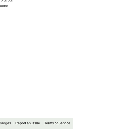
uclei del
 mano
Badges
|
Report an Issue
|
Terms of Service